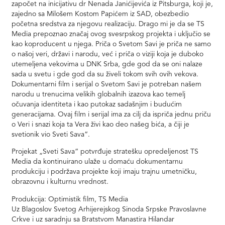
započet na inicijativu dr Nenada Janićijevića iz Pitsburga, koji je,
zajedno sa Milošem Kostom Papićem iz SAD, obezbedio
početna sredstva za njegovu realizaciju. Drago mi je da se TS
Media prepoznao značaj ovog svesrpskog projekta i uključio se
kao koproducent u njega. Priča o Svetom Savi je priča ne samo
o našoj veri, državi i narodu, već i priča o viziji koja je duboko
utemeljena vekovima u DNK Srba, gde god da se oni nalaze
sada u svetu i gde god da su živeli tokom svih ovih vekova.
Dokumentarni film i serijal o Svetom Savi je potreban našem
narodu u trenucima velikih globalnih izazova kao temelj
očuvanja identiteta i kao putokaz sadašnjim i budućim
generacijama. Ovaj film i serijal ima za cilj da ispriča jednu priču
o Veri i snazi koja ta Vera živi kao deo našeg bića, a čiji je
svetionik vio Sveti Sava“.
Projekat „Sveti Sava“ potvrđuje stratešku opredeljenost TS
Media da kontinuirano ulaže u domaću dokumentarnu
produkciju i podržava projekte koji imaju trajnu umetničku,
obrazovnu i kulturnu vrednost.
Produkcija: Optimistik film, TS Media
Uz Blagoslov Svetog Arhijerejskog Sinoda Srpske Pravoslavne
Crkve i uz saradnju sa Bratstvom Manastira Hilandar