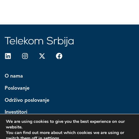
O nama
Poslovanje
Održivo poslovanje
Investitori
We are using cookies to give you the best experience on our
Medija centar
website.
You can find out more about which cookies we are using or
switch them off in
settings
.