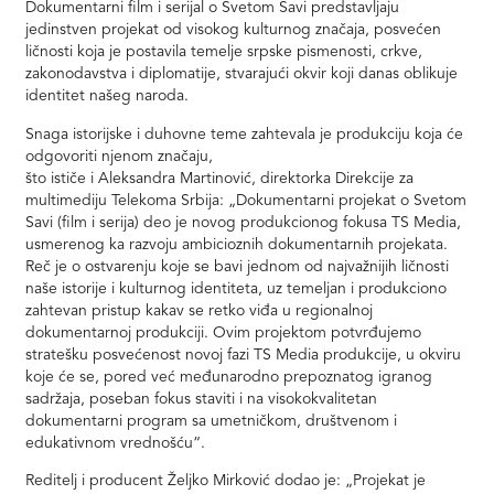
Dokumentarni film i serijal o Svetom Savi predstavljaju
jedinstven projekat od visokog kulturnog značaja, posvećen
ličnosti koja je postavila temelje srpske pismenosti, crkve,
zakonodavstva i diplomatije, stvarajući okvir koji danas oblikuje
identitet našeg naroda.
Snaga istorijske i duhovne teme zahtevala je produkciju koja će
odgovoriti njenom značaju,
što ističe i Aleksandra Martinović, direktorka Direkcije za
multimediju Telekoma Srbija: „Dokumentarni projekat o Svetom
Savi (film i serija) deo je novog produkcionog fokusa TS Media,
usmerenog ka razvoju ambicioznih dokumentarnih projekata.
Reč je o ostvarenju koje se bavi jednom od najvažnijih ličnosti
naše istorije i kulturnog identiteta, uz temeljan i produkciono
zahtevan pristup kakav se retko viđa u regionalnoj
dokumentarnoj produkciji. Ovim projektom potvrđujemo
stratešku posvećenost novoj fazi TS Media produkcije, u okviru
koje će se, pored već međunarodno prepoznatog igranog
sadržaja, poseban fokus staviti i na visokokvalitetan
dokumentarni program sa umetničkom, društvenom i
edukativnom vrednošću“.
Reditelj i producent Željko Mirković dodao je: „Projekat je