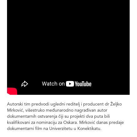
Autorski tim predvodi ugledni reditelj i producent dr Željko
Mirković, višestruko međunarodno nagrađivan autor
dokumentarnih ostvarenja čiji su projekti dva puta bili
kvalifikovani za nominaciju za Oskara. Mirković danas predaje
dokumentarni film na Univerzitetu u Konektikatu.