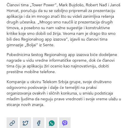
Članovi tima „Tower Power“, Mark Bujdošo, Robert Nađ i Janoš
Horvat, poručuju da su se ozbiljno pripremali za prezentaciju
aplikacija i da im mnogo znači što su videli zanimljiva rešenja
drugih učesnika. „Mnogo smo naučili iz prezentacija drugih
timova, a posebno su nam važne sugestije i konstruktivne
kritike koje smo dobili od žirija. Veoma nam je drago što smo
bili deo Regionalnog app izazova“, izjavili su članovi tima
gimnazije „Boljai“ iz Sente.
Pobednicima šestog Regionalnog app izazova biće dodeljene
nagrade u vidu vredne informatičke opreme, dok će članovi
tima čiju je aplikaciju žiri ocenio kao najinovativniju, dobiti
prestižne mobilne telefone.
Kompanije u okviru Telekom Srbija grupe, svoje društveno
odgovorno poslovanje i dalje će temeljiti na praksi
organizovanja ovakvih i sličnih konkursa, u smislu podsticaja
mladim ljudima da neguju prave vrednosti i svoje vreme ulažu u
sticanje novih znanja.