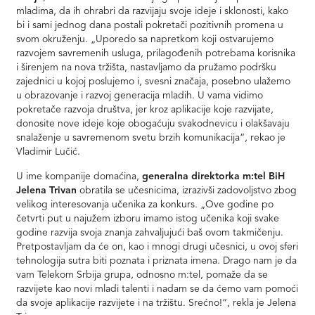
mladima, da ih ohrabri da razvijaju svoje ideje i sklonosti, kako
bi i sami jednog dana postali pokretači pozitivnih promena u
svom okruženju. „Uporedo sa napretkom koji ostvarujemo
razvojem savremenih usluga, prilagođenih potrebama korisnika
i širenjem na nova tržišta, nastavljamo da pružamo podršku
zajednici u kojoj poslujemo i, svesni značaja, posebno ulažemo
u obrazovanje i razvoj generacija mladih. U vama vidimo
pokretače razvoja društva, jer kroz aplikacije koje razvijate,
donosite nove ideje koje obogaćuju svakodnevicu i olakšavaju
snalaženje u savremenom svetu brzih komunikacija“, rekao je
Vladimir Lučić.
U ime kompanije domaćina,
generalna direktorka m:tel BiH
Jelena Trivan
obratila se učesnicima, izrazivši zadovoljstvo zbog
velikog interesovanja učenika za konkurs. „Ove godine po
četvrti put u najužem izboru imamo istog učenika koji svake
godine razvija svoja znanja zahvaljujući baš ovom takmičenju.
Pretpostavljam da će on, kao i mnogi drugi učesnici, u ovoj sferi
tehnologija sutra biti poznata i priznata imena. Drago nam je da
vam Telekom Srbija grupa, odnosno m:tel, pomaže da se
razvijete kao novi mladi talenti i nadam se da ćemo vam pomoći
da svoje aplikacije razvijete i na tržištu. Srećno!“, rekla je Jelena