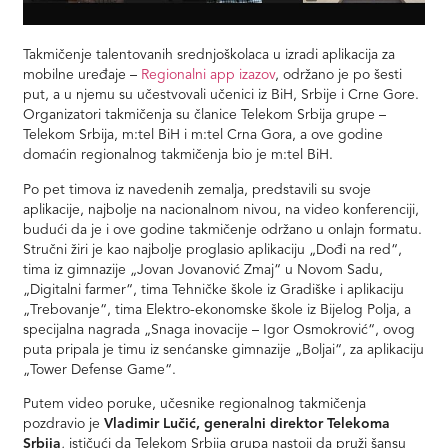
Takmičenje talentovanih srednjoškolaca u izradi aplikacija za
mobilne uređaje –
Regionalni app izazov
, održano je po šesti
put, a u njemu su učestvovali učenici iz BiH, Srbije i Crne Gore.
Organizatori takmičenja su članice Telekom Srbija grupe –
Telekom Srbija, m:tel BiH i m:tel Crna Gora, a ove godine
domaćin regionalnog takmičenja bio je m:tel BiH.
Po pet timova iz navedenih zemalja, predstavili su svoje
aplikacije, najbolje na nacionalnom nivou, na video konferenciji,
budući da je i ove godine takmičenje održano u onlajn formatu.
Stručni žiri je kao najbolje proglasio aplikaciju „Dođi na red“,
tima iz gimnazije „Jovan Jovanović Zmaj“ u Novom Sadu,
„Digitalni farmer“, tima Tehničke škole iz Gradiške i aplikaciju
„Trebovanje“, tima Elektro-ekonomske škole iz Bijelog Polja, a
specijalna nagrada „Snaga inovacije – Igor Osmokrović“, ovog
puta pripala je timu iz senćanske gimnazije „Boljai“, za aplikaciju
„Tower Defense Game“.
Putem video poruke, učesnike regionalnog takmičenja
pozdravio je
Vladimir Lučić, generalni direktor Telekoma
Srbija
, ističući da Telekom Srbija grupa nastoji da pruži šansu