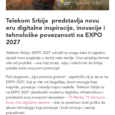
Telekom Srbija predstavlja novu
eru digitalne inspiracije, inovacije i
tehnološke povezanosti na EXPO
2027
Telekom Srbija i EXPO 2027 udružili su snage kako bi zajedno
ispisali novo poglavlje u istoriji naše zemlje. Ova saradnja donosi
više od podrške – ona nosi strast, viziju i odlučnost da Srbija
pokaže svetu svoj puni potencijal.
Pod sloganom „Igra pomera granice“, zajednički cilj je da se na
EXPO 2027, koji je više od događaja, stvori energija koja
inspiriše, povezuje i ostavlja trajno nasleđe. Telekom Srbija će
na EXPO 2027 obezbediti modernu digitalnu infrastrukturu i
predstaviti svoj inovacioni ekosistem –
TS Media
,
TS Ventures
fond
,
mts digitalne sisteme
– dok će posetioci imati priliku da
iskuse tehnologiju koja povezuje i budi emociju i osećaj
pripadnosti.