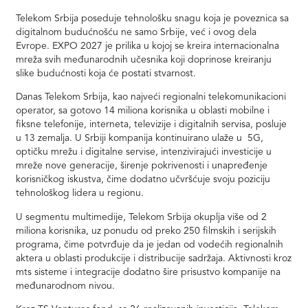
Telekom Srbija poseduje tehnološku snagu koja je poveznica sa
digitalnom budućnošću ne samo Srbije, već i ovog dela
Evrope. EXPO 2027 je prilika u kojoj se kreira internacionalna
mreža svih međunarodnih učesnika koji doprinose kreiranju
slike budućnosti koja će postati stvarnost.
Danas Telekom Srbija, kao najveći regionalni telekomunikacioni
operator, sa gotovo 14 miliona korisnika u oblasti mobilne i
fiksne telefonije, interneta, televizije i digitalnih servisa, posluje
u 13 zemalja. U Srbiji kompanija kontinuirano ulaže u 5G,
optičku mrežu i digitalne servise, intenzivirajući investicije u
mreže nove generacije, širenje pokrivenosti i unapređenje
korisničkog iskustva, čime dodatno učvršćuje svoju poziciju
tehnološkog lidera u regionu.
U segmentu multimedije, Telekom Srbija okuplja više od 2
miliona korisnika, uz ponudu od preko 250 filmskih i serijskih
programa, čime potvrđuje da je jedan od vodećih regionalnih
aktera u oblasti produkcije i distribucije sadržaja. Aktivnosti kroz
mts sisteme i integracije dodatno šire prisustvo kompanije na
međunarodnom nivou.