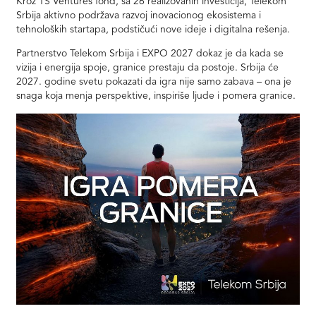
Kroz TS Ventures fond, sa 26 realizovanih investicija, Telekom
Srbija aktivno podržava razvoj inovacionog ekosistema i
tehnoloških startapa, podstičući nove ideje i digitalna rešenja.
Partnerstvo Telekom Srbija i EXPO 2027 dokaz je da kada se
vizija i energija spoje, granice prestaju da postoje. Srbija će
2027. godine svetu pokazati da igra nije samo zabava – ona je
snaga koja menja perspektive, inspiriše ljude i pomera granice.