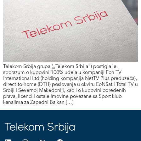
Telekom Srbija grupa („Telekom Srbija“) postigla je
sporazum o kupovini 100% udela u kompaniji Eon TV
International Ltd (holding kompanija NetTV Plus preduzeća),
direct-to-home (DTH) poslovanja u okviru EoNSat i Total TV u
Srbiji i Severnoj Makedoniji, kao i o kupovini određenih
prava, licenci i ostale imovine povezane sa Sport klub
kanalima za Zapadni Balkan […]