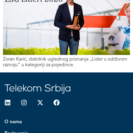
Zoran Karić, dobitnik uglednog priznanja „Lider u održivom
razvoju“ u kategoriji za pojedince.
O nama