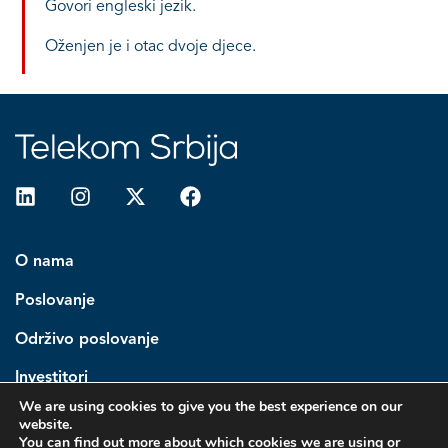
Govori engleski jezik.
Oženjen je i otac dvoje djece.
O nama
Poslovanje
Održivo poslovanje
Investitori
We are using cookies to give you the best experience on our
Medija centar
website.
You can find out more about which cookies we are using or