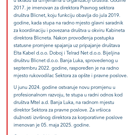
u skladu sa izmjenama u organizaciji društva. Godine
2017. je imenovan za direktora Pravnog sektora
društva Blicnet, koju funkciju obavlja do jula 2019.
godine, kada stupa na radno mjesto glavni saradnik
za koordinaciju i povezana društva u okviru Kabineta
direktora Blicneta. Nakon provođenja postupka
statusne promjene spajanja uz pripajanje društava
Elta Kabel d.o.o. Doboj i Telrad Net d.o.o. Bijeljina
društvu Blicnet d.o.o. Banja Luka, sprovedenog u
septembru 2022. godine, raspoređen je na radno
mjesto rukovodilac Sektora za opšte i pravne poslove.
U junu 2024. godine ostvaruje novu promjenu u
profesionalnom razvoju, te stupa u radni odnos kod
društva Mtel a.d. Banja Luka, na radnom mjestu
direktor Sektora za pravne poslove. Za vršioca
dužnosti izvršnog direktora za korporativne poslove
imenovan je 05. maja 2025. godine.