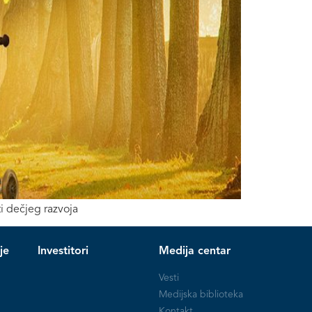
i dečjeg razvoja
je
Investitori
Medija centar
Vesti
Medijska biblioteka
Kontakt