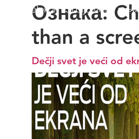
Ознака:
Ch
O nama
Poslova
than a scre
Dečji svet je veći od ek