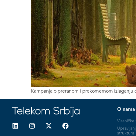
Kampanja o preranom i prekomernom izlaganju de
O nama
Vlasnička 
Upravljanj
struktura