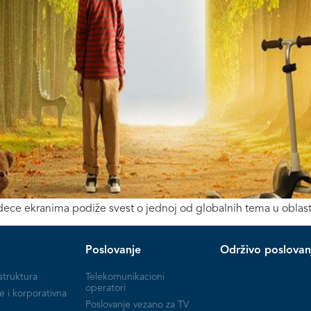
ce ekranima podiže svest o jednoj od globalnih tema u oblast
Poslovanje
Održivo poslovan
struktura
Telekomunikacioni
operatori
e i korporativna
Poslovanje vezano za TV