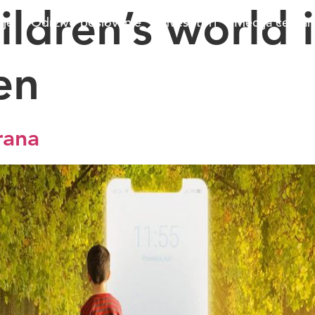
ildren’s world 
nje
Održivo poslovanje
Investitori
Medija centar
en
rana